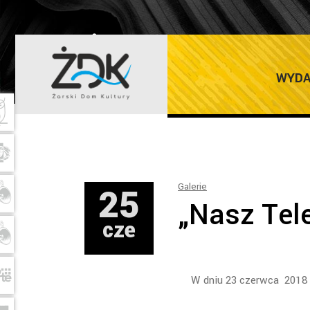
ŻARSKI DOM K
WYDA
25
Galerie
„Nasz Tel
cze
W dniu 23 czerwca 2018 