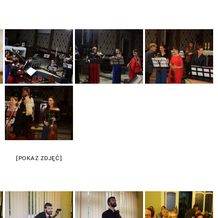
[POKAZ ZDJĘĆ]