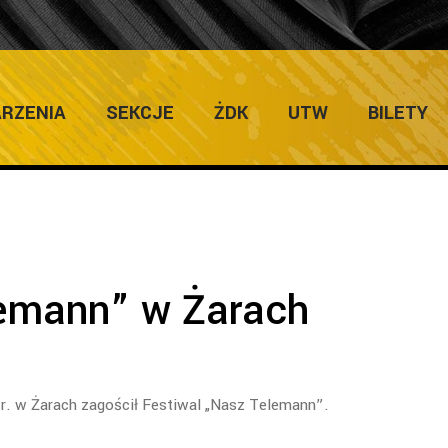
ULTURY
RZENIA
SEKCJE
ŻDK
UTW
BILETY
emann” w Żarach
r. w Żarach zagościł Festiwal „Nasz Telemann”.