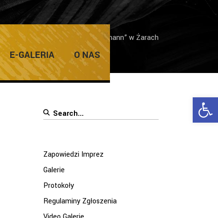
Home
/
Galerie
/
„Nasz Telemann” w Żarach
E-GALERIA
O NAS
Ope
Search
for:
Zapowiedzi Imprez
Galerie
Protokoły
Regulaminy Zgłoszenia
Video Galerie