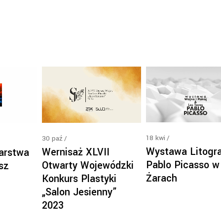
18
kwi
30
paź
Wystawa Litogra
Wernisaż XLVII
arstwa
Pablo Picasso w
Otwarty Wojewódzki
sz
Żarach
Konkurs Plastyki
„Salon Jesienny”
2023