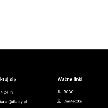
ktuj się
Ważne linki
RODO
74 24 13
Ciasteczka
tariat@dkzary.pl