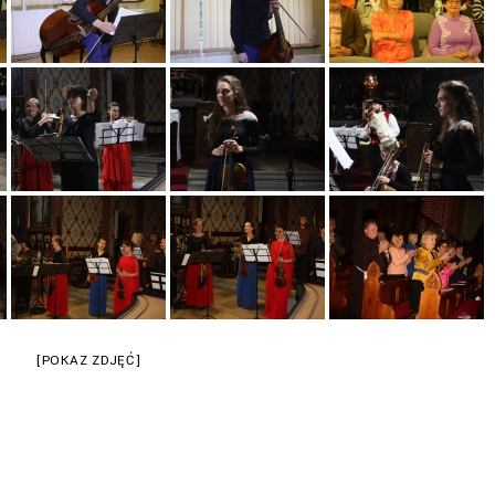
[POKAZ ZDJĘĆ]