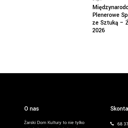
Międzynarod
Plenerowe Sp
ze Sztuką – 
2026
O nas
Skonta
Żarski Dom Kultury to nie tylko
68 3