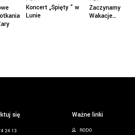
Koncert „Spięty ” w
owe
Zaczynamy
Lunie
otkania
Wakacje…
Żary
ktuj się
Ważne linki
RODO
74 24 13