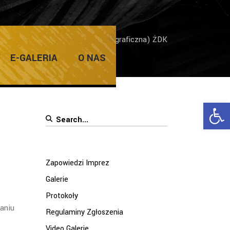
powiedzi Imprez
/
Nowa szata (graficzna) ŻDK
E-GALERIA
O NAS
Ope
Search
for:
Zapowiedzi Imprez
Galerie
Protokoły
aniu
Regulaminy Zgłoszenia
Video Galerie