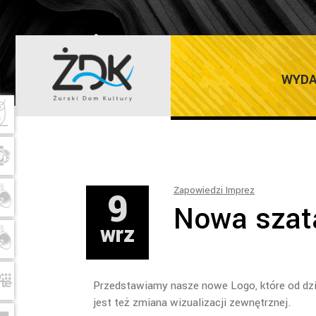
ŻARSKI DOM K
WYDA
9
Zapowiedzi Imprez
Nowa szat
wrz
Przedstawiamy nasze nowe Logo, które od dzi
jest też zmiana wizualizacji zewnętrznej.