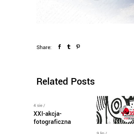
Share:
Related Posts
4
sie
XXI-akcja-
fotograficzna
9
lip