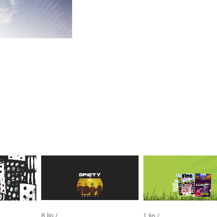
8
lip
1
lip