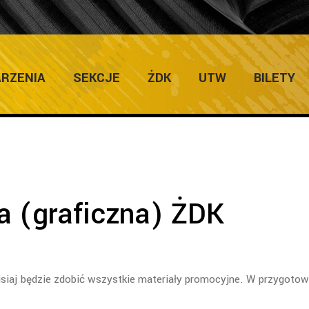
ULTURY
Home
/
Za
RZENIA
SEKCJE
ŻDK
UTW
BILETY
a (graficzna) ŻDK
siaj będzie zdobić wszystkie materiały promocyjne. W przygotow