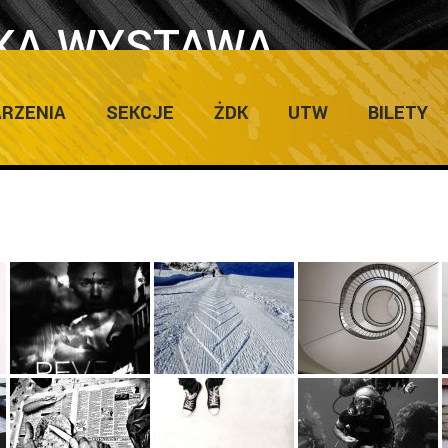
KA WYSTAWA
Home
/
#
/
A ŻARY 2015
RZENIA
SEKCJE
ŻDK
UTW
BILETY