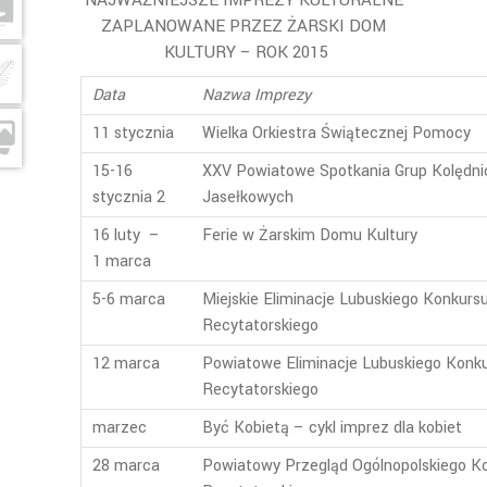
NAJWAŻNIEJSZE IMPREZY KULTURALNE
ZAPLANOWANE PRZEZ ŻARSKI DOM
KULTURY – ROK 2015
Data
Nazwa Imprezy
11 stycznia
Wielka Orkiestra Świątecznej Pomocy
15-16
XXV Powiatowe Spotkania Grup Kolędni
stycznia 2
Jasełkowych
16 luty –
Ferie w Żarskim Domu Kultury
1 marca
5-6 marca
Miejskie Eliminacje Lubuskiego Konkurs
Recytatorskiego
12 marca
Powiatowe Eliminacje Lubuskiego Konk
Recytatorskiego
marzec
Być Kobietą – cykl imprez dla kobiet
28 marca
Powiatowy Przegląd Ogólnopolskiego K