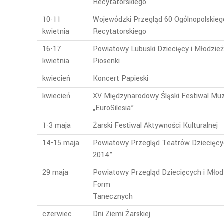
Recytatorskiego
10-11
Wojewódzki Przegląd 60 Ogólnopolskie
kwietnia
Recytatorskiego
16-17
Powiatowy Lubuski Dziecięcy i Młodzie
kwietnia
Piosenki
kwiecień
Koncert Papieski
kwiecień
XV Międzynarodowy Śląski Festiwal Mu
„EuroSilesia”
1-3 maja
Żarski Festiwal Aktywności Kulturalnej
14-15 maja
Powiatowy Przegląd Teatrów Dziecięcy
2014”
29 maja
Powiatowy Przegląd Dziecięcych i Mło
Form
Tanecznych
czerwiec
Dni Ziemi Żarskiej