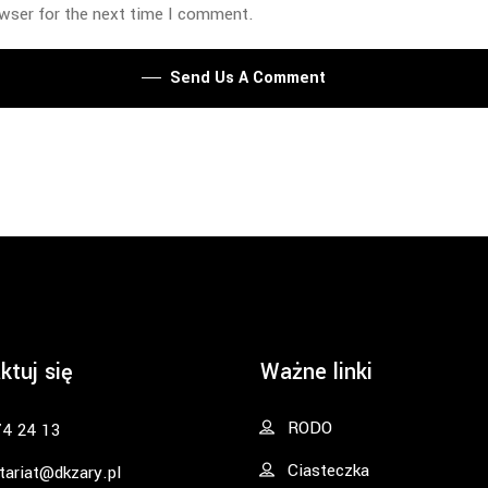
owser for the next time I comment.
Send Us A Comment
ktuj się
Ważne linki
RODO
74 24 13
Ciasteczka
tariat@dkzary.pl