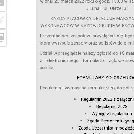
w dniu 26 marca 2022 roku o godz. 10.00 w s
„ Luna”, ul. Okrzei 35.
KAŻDA PLACÓWKA DELEGUJE MAKSY
WYKONAWCÓW
W KAŻDEJ GRUPIE WIEKOW
Prezentacjom zespołów przyglądać się będz
która wytypuje zespoły oraz solistów do elim
Udział w przeglądzie należy zgłosić do
18 ma
z elektronicznego formularza zgłoszenio
poniżej
FORMULARZ ZGŁOSZENIO
Regulamin i wymagane formularze są do pobra
Regulamin 2022 z załączni
Regulamin 2022
Wyciąg z regulaminu
Zgoda Reprezentująceg
Zgoda Uczestnika młodzież