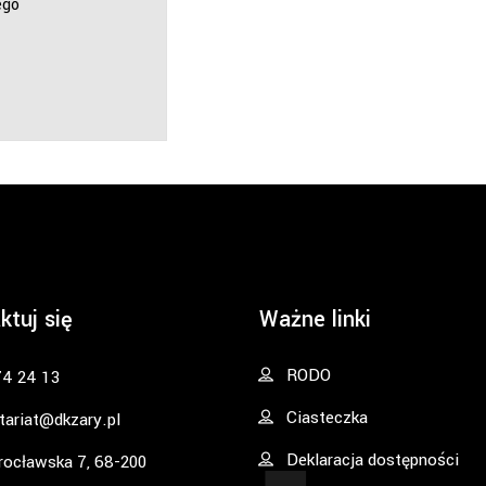
ego
ktuj się
Ważne linki
RODO
74 24 13
Ciasteczka
tariat@dkzary.pl
Deklaracja dostępności
rocławska 7, 68-200