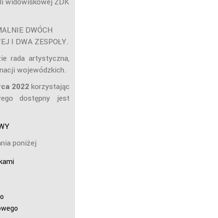
ali widowiskowej ŻDK
MALNIE DWÓCH
EJ I DWA ZESPOŁY.
ie rada artystyczna,
inacji wojewódzkich.
rca 2022
korzystając
wego dostępny jest
WY
nia poniżej
kami
o
owego