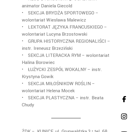
animator Daniela Giecold
• SEKCJA BRYDŻA SPORTOWEGO –
wolontariat Wiesława Malewicz
• LEKTORAT JĘZYKA FRANCUSKIEGO –
wolontariat Lucyna Brzostowski
• GRUPA HISTORYCZNA REGIONALIŚCI –
instr. Ireneusz Brzeziński
• SEKCJA LITERACKA RYM – wolontariat
Halina Borowiec
• ŁUŻYCKI ZESPÓŁ WOKALNY – instr.
Krystyna Gowik
• SEKCJA MIŁOŚNIKOW ROŚLIN –
wolontariat Helena Mocek
• SEKCJA PLASTYCZNA – instr. Beata
Chudy
ŻDK – KUNICE, ul. Grunwaldzka 3 • tel. 68