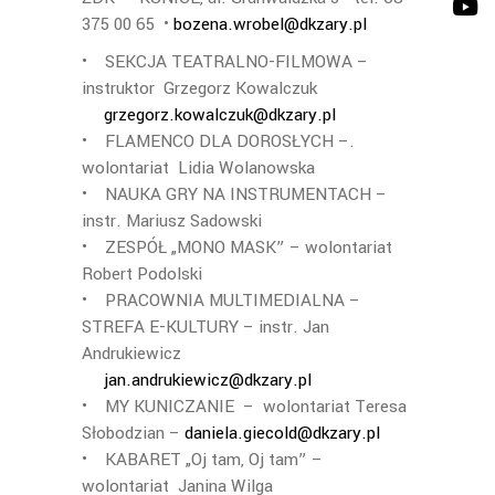
375 00 65 •
bozena.wrobel@dkzary.pl
• SEKCJA TEATRALNO-FILMOWA –
instruktor Grzegorz Kowalczuk
grzegorz.kowalczuk@dkzary.pl
• FLAMENCO DLA DOROSŁYCH –.
wolontariat Lidia Wolanowska
• NAUKA GRY NA INSTRUMENTACH –
instr. Mariusz Sadowski
• ZESPÓŁ „MONO MASK” – wolontariat
Robert Podolski
• PRACOWNIA MULTIMEDIALNA –
STREFA E-KULTURY – instr. Jan
Andrukiewicz
jan.andrukiewicz@dkzary.pl
• MY KUNICZANIE – wolontariat Teresa
Słobodzian –
daniela.giecold@dkzary.pl
• KABARET „Oj tam, Oj tam” –
wolontariat Janina Wilga