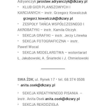
Adryańczyk
jaroslaw.adryanczyk@dkzary.pl
• KLUB GIER PLANSZOWYCH I
KARCIANYCH – instr. Grzegorz Kowalczuk
grzegorz.kowalczuk@dkzary.pl
• ZESPOŁY TAŃCA WSPÓŁCZESNEGO I
AKROBATYKI – instr. Kamila Olczyk
• SEKCJA GRAFIKI – instr. Jerzy Litewka
• SEKCJA FOTOGRAFICZNA – instr.
Paweł Wocal
• SEKCJA MODELARSTWA – wolontariat
Ł. Jakubowski, A. Śniatecki i J. Chmielowski
SWA ŻDK
, ul. Rynek 17 • tel. 68 374 0508
•
anita.osek@dkzary.pl
• SEKCJA KREATYWNEGO PISANIA –
instr. Anita Osek
anita.osek@dkzary.pl
• SEKCJA RĘKODZIEŁA