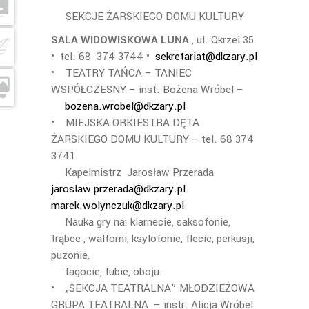
SEKCJE ŻARSKIEGO DOMU KULTURY
SALA WIDOWISKOWA LUNA
, ul. Okrzei 35
• tel. 68 374 3744 •
sekretariat@dkzary.pl
• TEATRY TAŃCA – TANIEC
WSPÓŁCZESNY – inst. Bożena Wróbel –
bozena.wrobel@dkzary.pl
• MIEJSKA ORKIESTRA DĘTA
ŻARSKIEGO DOMU KULTURY – tel. 68 374
3741
Kapelmistrz Jarosław Przerada
jaroslaw.przerada@dkzary.pl
marek.wolynczuk@dkzary.pl
Nauka gry na: klarnecie, saksofonie,
trąbce , waltorni, ksylofonie, flecie, perkusji,
puzonie,
fagocie, tubie, oboju.
• „SEKCJA TEATRALNA” MŁODZIEŻOWA
GRUPA TEATRALNA – instr. Alicja Wróbel