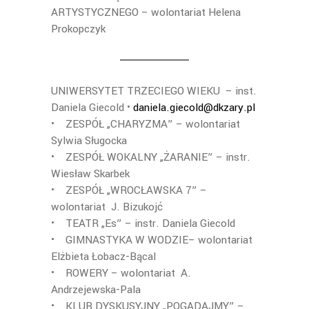
ARTYSTYCZNEGO – wolontariat Helena
Prokopczyk
UNIWERSYTET TRZECIEGO WIEKU – inst.
Daniela Giecold •
daniela.giecold@dkzary.pl
• ZESPÓŁ „CHARYZMA” – wolontariat
Sylwia Sługocka
• ZESPÓŁ WOKALNY „ŻARANIE” – instr.
Wiesław Skarbek
• ZESPÓŁ „WROCŁAWSKA 7” –
wolontariat J. Bizukojć
• TEATR „Es” – instr. Daniela Giecold
• GIMNASTYKA W WODZIE– wolontariat
Elżbieta Łobacz-Bącal
• ROWERY – wolontariat A.
Andrzejewska-Pala
• KLUB DYSKUSYJNY „POGADAJMY” –