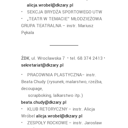
alicja.wrobel@dkzary.pl
• SEKCJA BRYDŻA SPORTOWEGO UTW
• „TEATR W TEMACIE” MŁODZIEŻOWA
GRUPA TEATRALNA – instr. Mariusz
Pękala
ŻDK
, ul. Wrocławska 7 • tel. 68 374 2413 •
sekretariat@dkzary.pl
• PRACOWNIA PLASTYCZNA– instr.
Beata Chudy (rysunek, malarstwo, rzeźba,
decoupage,
scrapboking, lalkarstwo itp.)
beata.chudy@dkzary.pl
• KLUB RETORYCZNY – instr. Alicja
Wróbel
alicja.wrobel@dkzary.pl
• ZESPOŁY ROCKOWE – instr. Jarosław