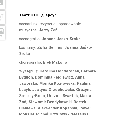
Teatr KTO
„
Ślepcy”
scenariusz, reżyseria i opracowanie
muzyczne:
Jerzy Zoń
scenografia:
Joanna Jaśko-Sroka
kostiumy:
Zofia De Ines, Joanna Jaśko-
Sroka
choreografia:
Eryk Makohon
Występują:
Karolina Bondaronek, Barbara
Dyduch, Dominika Feiglewicz, Anna
Jaworska, Monika Kozłowska, Paulina
Lasyk, Justyna Orzechowska, Grażyna
Srebrny-Rosa, Urszula Swałtek, Marta
Zoń, Sławomir Bendykowski, Bartek
Cieniawa, Aleksander Kopański, Paweł
Monsiel, Michał Orzyłowski/Mateusz