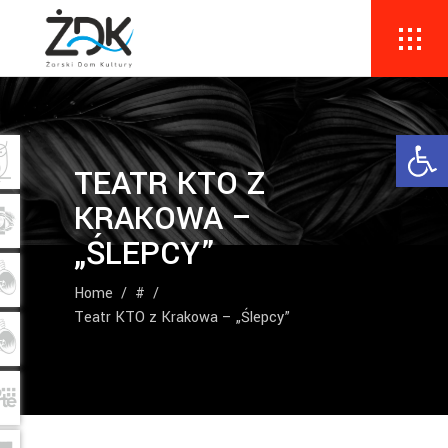
Ope
TEATR KTO Z
KRAKOWA –
„ŚLEPCY”
Home
/
#
/
Teatr KTO z Krakowa – „Ślepcy”