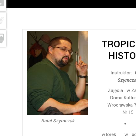
TROPIC
HISTO
Instruktor:
Szymcza
Zajęcia w Ż
Domu Kultury
Wrocławska 7
Nr 15
Rafał Szymczak
wtorek, w god