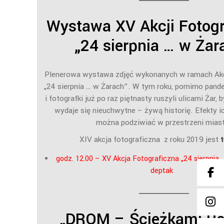
Wystawa XV Akcji Fotogr
„24 sierpnia … w Żar
Plenerowa wystawa zdjęć wykonanych w ramach Akcj
„24 sierpnia … w Żarach”. W tym roku, pomimo pande
i fotografki już po raz piętnasty ruszyli ulicami Żar, 
wydaje się nieuchwytne – żywą historię. Efekty i
można podziwiać w przestrzeni mias
XIV akcja fotograficzna z roku 2019 jest
t
godz. 12.00 – XV Akcja Fotograficzna „24 sierpnia …
deptak
„DROM – Ścieżkami 