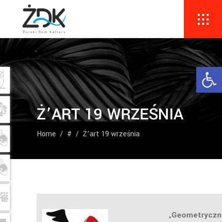
Ope
Ż’ART 19 WRZEŚNIA
Home
/
#
/
Ż’art 19 września
„
Geometryczn