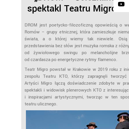
spektakl Teatru
Migro
z 
DROM jest poetycko-filozoficzną opowieścią o wę
Romów – grupy etnicznej, która zamieszkuje niema
świata, a o której wiemy tak niewiele. Osią 
przedstawienia bez słów jest muzyka romska z różny
od żywiołowego swingu po melancholijne brzmi
od czardasza po energetyczne rytmy flamenco.
Teatr Migro powstał w Krakowie w 2019 roku z in
zespołu Teatru KTO, którzy zapragnęli tworzyć 
Artyści Migro łączą doświadczenie zdobyte w prac
spektakli i widowisk plenerowych KTO z interesują
i inspiracjami artystycznymi, tworząc w ten spo
teatru ulicznego.