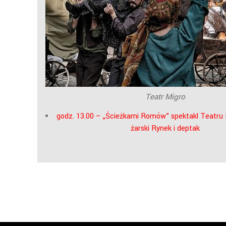
Teatr Migro
godz. 13.00 – „Ścieżkami Romów” spektakl Teatr
żarski Rynek i deptak