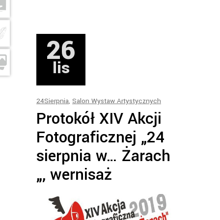
26
lis
24Sierpnia
,
Salon Wystaw Artystycznych
Protokół XIV Akcji
Fotograficznej „24
sierpnia w… Żarach
„, wernisaż