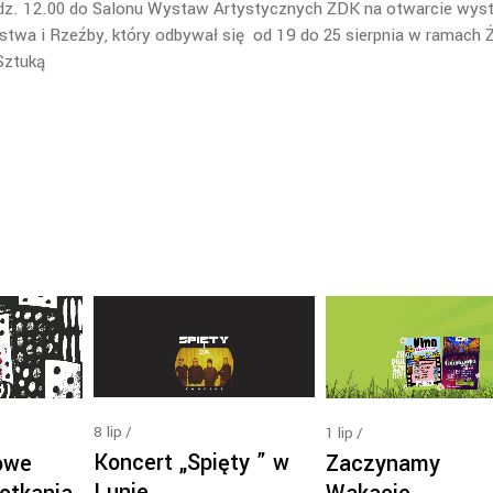
odz. 12.00 do Salonu Wystaw Artystycznych ŻDK na otwarcie wys
twa i Rzeźby, który odbywał się od 19 do 25 sierpnia w ramach
Sztuką
8
lip
1
lip
Koncert „Spięty ” w
owe
Zaczynamy
Lunie