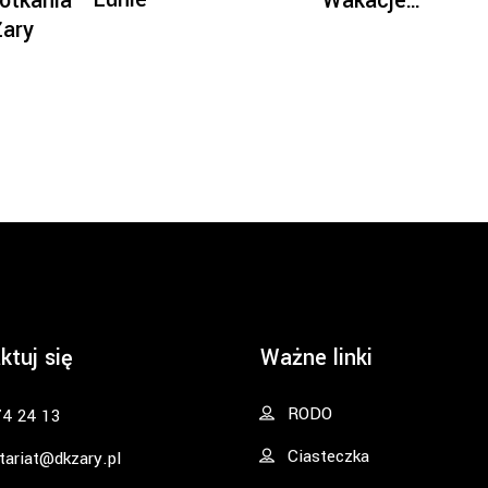
otkania
Wakacje…
Żary
ktuj się
Ważne linki
RODO
74 24 13
Ciasteczka
tariat@dkzary.pl