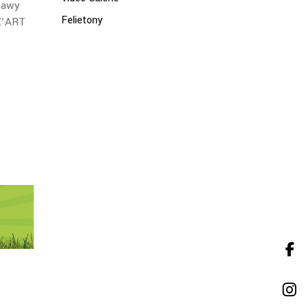
tawy
Felietony
 Ż’ART