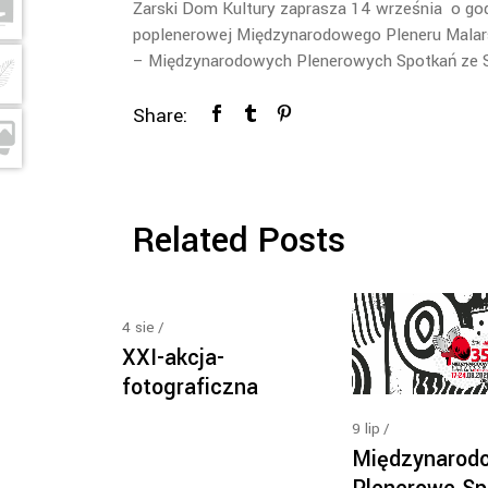
Żarski Dom Kultury zaprasza 14 września o g
poplenerowej Międzynarodowego Pleneru Malars
– Międzynarodowych Plenerowych Spotkań ze 
Share:
Related Posts
4
sie
XXI-akcja-
fotograficzna
9
lip
Międzynarod