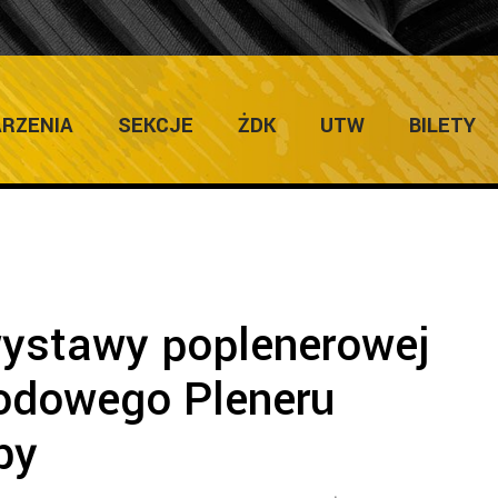
Home
/
Zapowiedzi Imprez
/
Otwarcie wystawy poplenerow
RZENIA
SEKCJE
ŻDK
UTW
BILETY
wystawy poplenerowej
odowego Pleneru
by