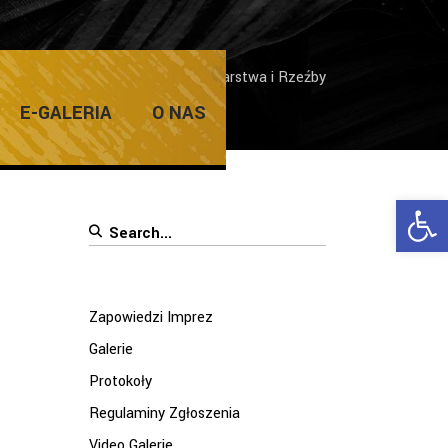
ej Międzynarodowego Pleneru Malarstwa i Rzeźby
E-GALERIA
O NAS
Ope
Search
for:
Zapowiedzi Imprez
Galerie
Protokoły
Regulaminy Zgłoszenia
Video Galerie