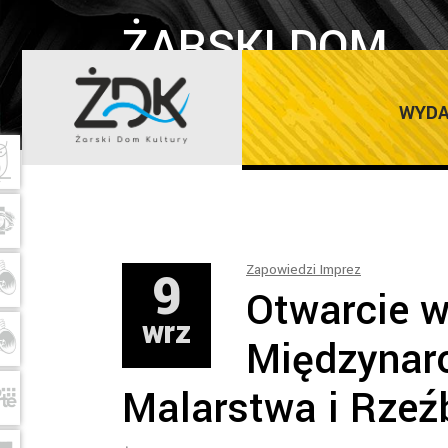
ŻARSKI DOM
KULTURY
WYDA
9
Zapowiedzi Imprez
Otwarcie 
wrz
Międzynar
Malarstwa i Rzeź