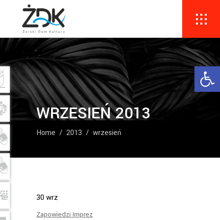
Ope
WRZESIEŃ 2013
Home
/
2013
/
wrzesień
30
wrz
Zapowiedzi Imprez