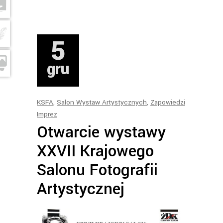
5
gru
KSFA
,
Salon Wystaw Artystycznych
,
Zapowiedzi
Imprez
Otwarcie wystawy
XXVII Krajowego
Salonu Fotografii
Artystycznej