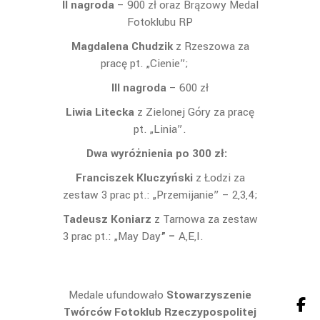
II nagroda
– 900 zł oraz Brązowy Medal
Fotoklubu RP
Magdalena Chudzik
z Rzeszowa za
pracę pt. „Cienie”;
III nagroda
– 600 zł
Liwia Litecka
z Zielonej Góry za pracę
pt. „Linia”.
Dwa wyróżnienia
po 300 zł:
Franciszek Kluczyński
z Łodzi za
zestaw 3 prac pt.: „Przemijanie” – 2,3,4;
Tadeusz Koniarz
z Tarnowa za zestaw
3 prac pt.: „May Day
” –
A,E,I.
Medale ufundowało
Stowarzyszenie
Twórców Fotoklub Rzeczypospolitej