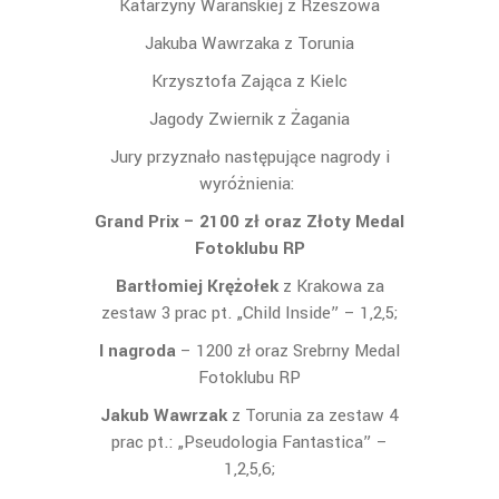
Katarzyny Warańskiej z Rzeszowa
Jakuba Wawrzaka z Torunia
Krzysztofa Zająca z Kielc
Jagody Zwiernik z Żagania
Jury przyznało następujące nagrody i
wyróżnienia:
Grand Prix
– 2100 zł oraz Złoty Medal
Fotoklubu RP
Bartłomiej Krężołek
z Krakowa za
zestaw 3 prac pt. „Child Inside” – 1,2,5;
I nagroda
– 1200 zł oraz Srebrny Medal
Fotoklubu RP
Jakub Wawrzak
z Torunia za zestaw 4
prac pt.: „Pseudologia Fantastica” –
1,2,5,6;