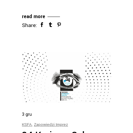
read more
Share:
3
gru
KSFA
,
Zapowiedzi Imprez