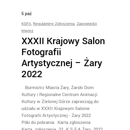
5
paź
KSFA
,
Regulaminy Zgłoszenia
,
Zapowiedzi
Imprez
XXXII Krajowy Salon
Fotografii
Artystycznej – Żary
2022
Burmistrz Miasta Żary, Żarski Dom
Kultury i Regionalne Centrum Animacji
Kultury w Zielonej Górze zapraszają do
udziału w XXXII Krajowym Salonie
Fotografii Artystycznej - Żary 2022
Pliki do pobrania: Karta zgłoszenia
Karta_zgłoszenia_32_K.S.F.A.Żary_2022