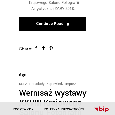
Krajowego Salonu Fotografii
Artystycznej ŻARY 2018:
Continue Reading
Share:
6
gru
KSFA
,
Protokoły
,
Zapowiedzi Imprez
Wernisaż wystawy
XXVIII Krajowego
POCZTA ŻDK
POLITYKA PRYWATNOŚCI
Salonu Fotografii