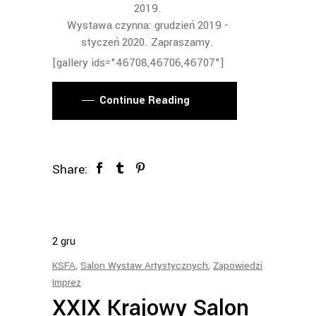
2019.
Wystawa czynna: grudzień 2019 -
styczeń 2020. Zapraszamy.
[gallery ids="46708,46706,46707"]
Continue Reading
Share:
2
gru
KSFA
,
Salon Wystaw Artystycznych
,
Zapowiedzi
Imprez
XXIX Krajowy Salon