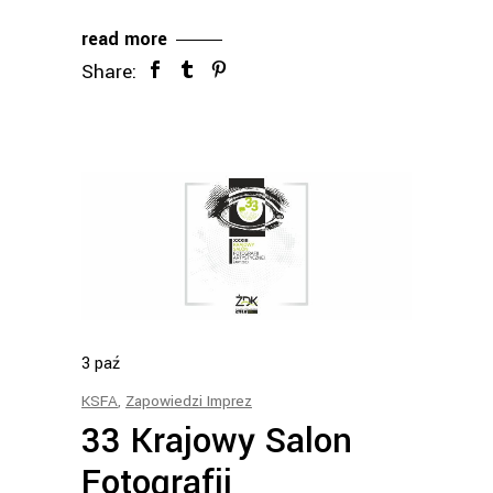
read more
Share:
3
paź
KSFA
,
Zapowiedzi Imprez
33 Krajowy Salon
Fotografii