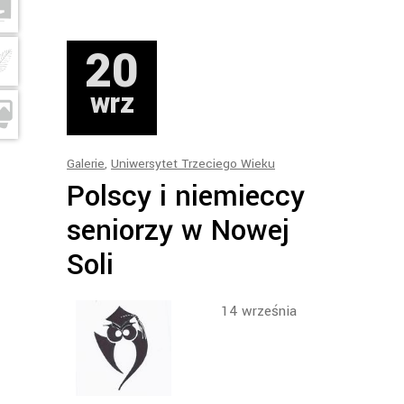
20
wrz
Galerie
,
Uniwersytet Trzeciego Wieku
Polscy i niemieccy
seniorzy w Nowej
Soli
14 września