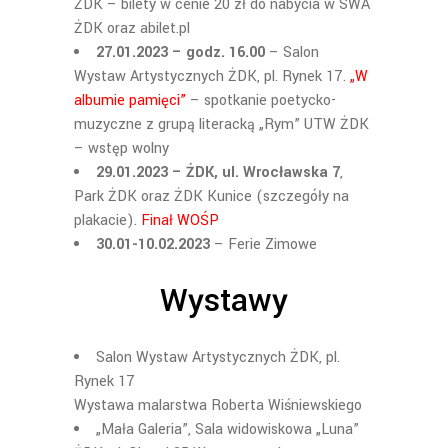
ŻDK –
bilety w cenie 20 zł do nabycia w SWA
ŻDK oraz abilet.pl
27.01.2023 – godz. 16.00
– Salon
Wystaw Artystycznych ŻDK, pl. Rynek 17.
„
W
albumie pamięci”
– spotkanie poetycko-
muzyczne z grupą literacką „Rym” UTW ŻDK
– wstęp wolny
29.01.2023 –
ŻDK, ul. Wrocławska 7
,
Park ŻDK oraz ŻDK Kunice (szczegóły na
plakacie).
Finał WOŚP
30.01-10.02.2023
– Ferie Zimowe
Wystawy
Salon Wystaw Artystycznych ŻDK, pl.
Rynek 17
Wystawa malarstwa Roberta Wiśniewskiego
„
Mała Galeria”, Sala widowiskowa „Luna”