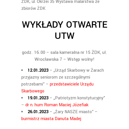
ŻDK, ul. Okrzei 35
Wystawa malarstwa ze
zbiorów ŻDK
WYKŁADY OTWARTE
UTW
godz. 16.00 – sala kameralna nr 15 ŻDK, ul.
Wrocławska 7 – Wstęp wolny!
12.01.2023
– „
Urząd Skarbowy w Żarach
przyjazny seniorom ze szczególnymi
potrzebami” –
przedstawiciele Urzędu
Skarbowego
19.01.2023
– „Patriotyzm konstytucyjny”
–
dr n. hum Roman
Maciej Józefiak
26.01.2023
– „Żary NASZE miasto” –
burmistrz miasta
Danuta Madej