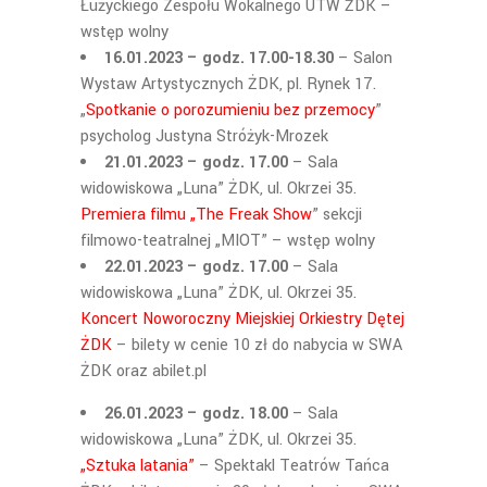
Łużyckiego Zespołu Wokalnego UTW ŻDK
–
wstęp wolny
16.01.2023 – godz. 17.00-18.30
– Salon
Wystaw Artystycznych ŻDK, pl. Rynek 17.
„
Spotkanie o porozumieniu bez przemocy
”
psycholog Justyna Stróżyk-Mrozek
21.01.2023 – godz. 17.00
–
Sala
widowiskowa „Luna” ŻDK, ul. Okrzei 35.
Premiera filmu „The Freak Show
” sekcji
filmowo-teatralnej „MIOT”
– wstęp wolny
22.01.2023 – godz. 17.00
–
Sala
widowiskowa „Luna” ŻDK, ul.
Okrzei 35.
Koncert Noworoczny Miejskiej Orkiestry Dętej
ŻDK
–
bilety w cenie 10 zł do nabycia w SWA
ŻDK oraz abilet.pl
26.01.2023 – godz. 18.00
– Sala
widowiskowa „Luna” ŻDK, ul. Okrzei 35.
„
Sztuka latania”
– Spektakl Teatrów Tańca