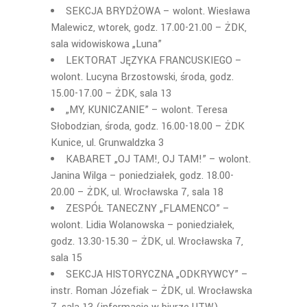
SEKCJA BRYDŻOWA
–
wolont. Wiesława
M
alewicz, wtorek
,
godz. 1
7
.00-2
1
.00 – ŻDK,
sala widowiskowa „Luna”
LEKTORAT JĘZYKA FRANCUSKIEGO –
wolont. Lucyna Brzostowski, środa, godz.
15.00-17.00 – ŻDK, sala 13
„
MY, KUNICZANIE” –
wolont. Teresa
Słobodzian, środa, godz. 16.00-18.00 – ŻDK
Kunice, ul. Grunwaldzka 3
KABARET „OJ TAM!, OJ TAM!” –
wolont.
Janina Wilga – poniedziałek, godz. 18.00-
20.00 – ŻDK, ul. Wrocławska 7, sala 18
ZESPÓŁ TANECZNY „FLAMENCO” –
wolont. Lidia Wolanowska – poniedziałek,
godz. 13.30-15.30 – ŻDK, ul. Wrocławska 7,
sala 15
SEKCJA HISTORYCZNA „ODKRYWCY” –
instr. Roman Józefiak – ŻDK, ul. Wrocławska