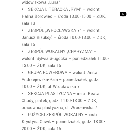
widowiskowa „Luna”
SEKCJA LITERACKA „RYM”
– wolont.
Halina Borowiec – środa 1
3
.00-1
5
.00 –
ŻDK,
sala 1
3
ZESPÓŁ „WROCŁAWSKA 7”
– wolont.
Janusz Bizukojć – środa 1
0
.00-13.00 – ŻDK,
sala 15
ZESPÓŁ WOKALNY „CHARYZMA”
–
wolont. Sylwia Sługocka – p
oniedziałek
11.00-
13.00 – ŻDK, sala 15
GRUPA ROWEROWA –
wolont. Anita
Andrzejewska-Pala –
poniedziałek,
godz.
10.00 – ŻDK, ul. Wrocławska 7
SEKCJA PLASTYCZNA
– instr. Beata
Chudy,
piątek
, godz. 1
1
.00-1
3
.00 – ŻDK,
pracownia plastyczna, u
l. Wrocławska 7
ŁUŻYCKI ZESPÓŁ WOKALNY
–
instr
.
Krystyna
Gowik
–
poniedziałek,
godz. 1
8
.00-
20.00 – ŻDK, sala 15