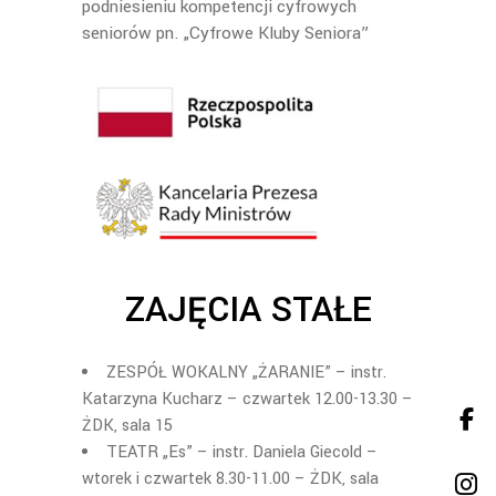
podniesieniu kompetencji cyfrowych
seniorów pn. „Cyfrowe Kluby Seniora”
ZAJĘCIA STAŁE
ZESPÓŁ WOKALNY „ŻARANIE” –
instr
.
K
atarzyna Kucharz
– czwartek 12.00-13.30 –
ŻDK, sala 15
TEATR „Es”
– instr. Daniela Giecold –
wtorek i czwartek
8
.
3
0-11.00 – ŻDK, sala