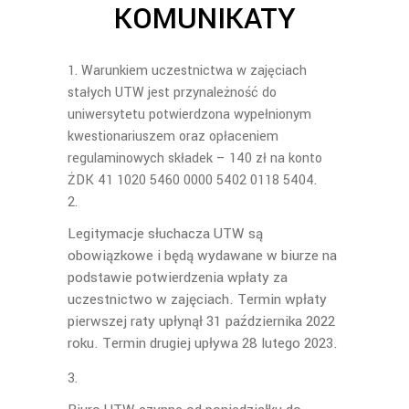
KOMUNIKATY
Warunkiem uczestnictwa w zajęciach
stałych UTW jest przynależność do
uniwersytetu potwierdzona wypełnionym
kwestionariuszem oraz opłaceniem
regulaminowych składek – 1
4
0
zł
na konto
ŻDK 41 1020 5460 0000 5402 0118 5404.
Legitymacje słuchacza UTW są
obowiązkowe i będą wydawane w biurze na
podstawie potwierdzenia wpłaty za
uczestnictwo w zajęciach.
Termin wpłaty
pierwszej raty upły
nął
31 października 202
2
roku. Termin drug
iej
upływa 28 lutego 202
3
.