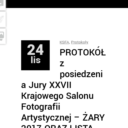
24
KSFA
,
Protokoły
PROTOKÓŁ
lis
z
posiedzeni
a Jury XXVII
Krajowego Salonu
Fotografii
Artystycznej – ŻARY