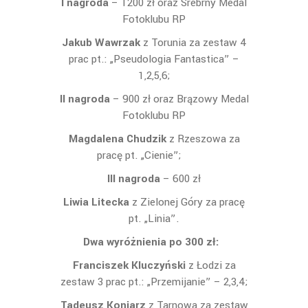
I nagroda
– 1200 zł oraz Srebrny Medal
Fotoklubu RP
Jakub Wawrzak
z Torunia za zestaw 4
prac pt.: „Pseudologia Fantastica” –
1,2,5,6;
II nagroda
– 900 zł oraz Brązowy Medal
Fotoklubu RP
Magdalena Chudzik
z Rzeszowa za
pracę pt. „Cienie”;
III nagroda
– 600 zł
Liwia Litecka
z Zielonej Góry za pracę
pt. „Linia”.
Dwa wyróżnienia
po 300 zł:
Franciszek Kluczyński
z Łodzi za
zestaw 3 prac pt.: „Przemijanie” – 2,3,4;
Tadeusz Koniarz
z Tarnowa za zestaw