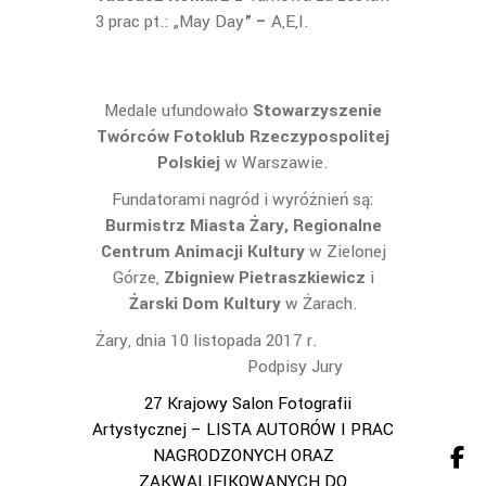
3 prac pt.: „May Day
” –
A,E,I.
Medale ufundowało
Stowarzyszenie
Twórców Fotoklub Rzeczypospolitej
Polskiej
w Warszawie.
Fundatorami nagród i wyróżnień są:
Burmistrz Miasta Żary, Regionalne
Centrum Animacji Kultury
w Zielonej
Górze,
Zbigniew
Pietraszkiewicz
i
Żarski Dom Kultury
w Żarach.
Żary, dnia 10 listopada 2017 r.
Podpisy Jury
27 Krajowy Salon Fotografii
Artystycznej – LISTA AUTORÓW I PRAC
NAGRODZONYCH ORAZ
ZAKWALIFIKOWANYCH DO