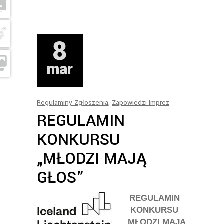
8
mar
Regulaminy Zgłoszenia
,
Zapowiedzi Imprez
REGULAMIN
KONKURSU
„MŁODZI MAJĄ
GŁOS”
REGULAMIN
KONKURSU
„MŁODZI MAJĄ