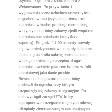
„Syrena” z gośćmi z Klubu Seniora z
Weisswasser. Po przywitaniu i
wygłoszeniu przez członków uniwersytetu
pogadanki w obu językach na temat roli
ziemniaka w kuchni polskiej i niemieckiej,
wszyscy uczestnicy zabawy zjedli wspólnie
ziemniaczane śniadanie (kopytka z
kapustą). Po godz. 11.00 ukonstytuowały
się dwa międzynarodowe zespoły kulinarne.
Jedna z grup kroiła sałatkę ziemniaczaną
według niemieckiego przepisu, druga-
ziemniaki owinięte plastrem boczku w folii
aluminiowej jako danie polskie.
Równocześnie pozostali uczestnicy
podeszli do ogniska, przy którym
rozpoczęły się zabawy integracyjne. Po
nich wystąpił zarząd UTW, który
zaproponował rozegranie międzynarodowej
olimpiady ziemniaczanej w następujących