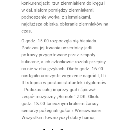
konkurencjach: rzut ziemniakiem do kręgu i
w dal, slalom pomiędzy ziemniakami,
podnoszenie worka z ziemniakami,
najdłuższa obierka, obieranie ziemniaków na
czas.
O godz. 15.00 rozpoczęła się biesiada.
Podczas jej trwania uczestnicy jedli
potrawy przygotowane przez zespoły
kulinarne, a ich członkowie rozdali przepisy
na nie w obu językach. Około godz. 16.00
nastąpiło uroczyste wręczenie nagród I, II i
III stopnia w postaci statuetek i dyplomów
. Podczas całej imprezy grał i śpiewał
zespół muzyczny „Bemole” ŻDK. Około
godz. 18.00 tanecznym krokiem żarscy
seniorzy pożegnali gości z Weisswasser.
Wszystkim towarzyszył dobry humor,