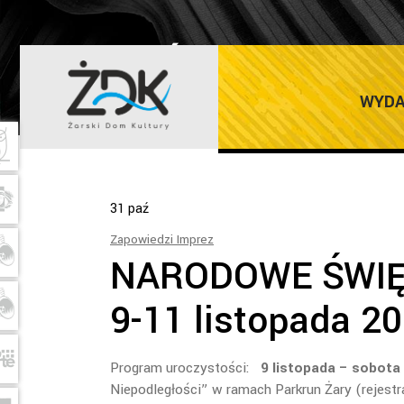
PAŹDZIERNIK 2
WYDA
31
paź
Zapowiedzi Imprez
NARODOWE ŚWIĘT
9-11 listopada 2
Program uroczystości:
9 listopada – sobota
Niepodległości” w ramach Parkrun Żary (rejest