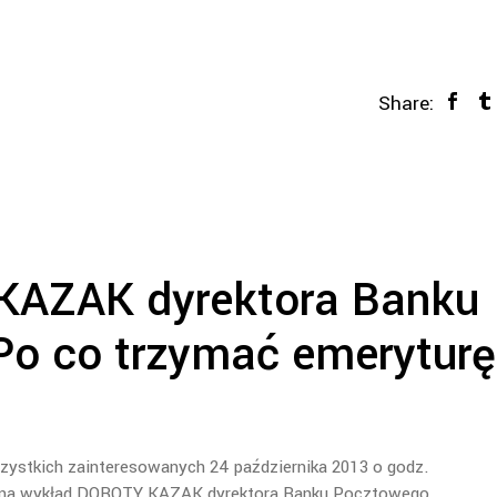
Share:
AZAK dyrektora Banku
Po co trzymać emeryturę
zystkich zainteresowanych 24 października 2013 o godz.
 7 na wykład DOROTY KAZAK dyrektora Banku Pocztowego