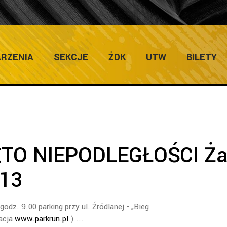
013
RZENIA
SEKCJE
ŻDK
UTW
BILETY
O NIEPODLEGŁOŚCI Ża
013
godz. 9.00 parking przy ul. Źródlanej - „Bieg
racja
www.parkrun.pl
)