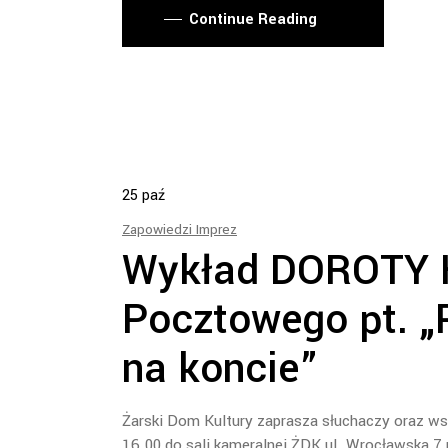
Continue Reading
25
paź
Zapowiedzi Imprez
Wykład DOROTY K
Pocztowego pt. „
na koncie”
Żarski Dom Kultury zaprasza słuchaczy oraz ws
16.00 do sali kameralnej ŻDK ul. Wrocławska