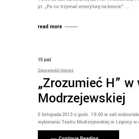
pt. „Po co trzymać emeryturę na koncie”
read more
15
paź
Zapowiedzi Imprez
„Zrozumieć H” w 
Modrzejewskiej
5 listopada 2013 o godz. 19.00 w sali widowisk
wykonaniu Teatru Modrzejewskiej w Legnicy w 
Continue Reading