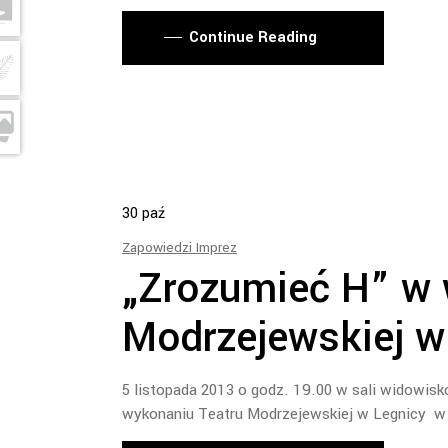
Continue Reading
30
paź
Zapowiedzi Imprez
„Zrozumieć H” w 
Modrzejewskiej w
5 listopada 2013 o godz. 19.00 w sali widowisk
wykonaniu Teatru Modrzejewskiej w Legnicy w 