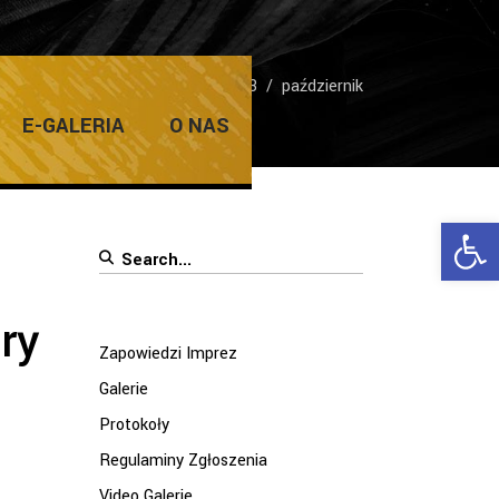
Home
/
2013
/
październik
E-GALERIA
O NAS
Ope
Search
for:
ry
Zapowiedzi Imprez
Galerie
Protokoły
Regulaminy Zgłoszenia
Video Galerie