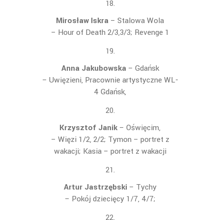
Mirosław Iskra
– Stalowa Wola
–
Hour of Death 2/3,3/3;
Revenge 1
Anna Jakubowska
– Gdańsk
–
Uwi
ęzieni, Pracownie artystyczne WL-
4 Gdańsk,
Krzysztof Janik
– Oświęcim,
– Więzi 1/2, 2/2; Tymon – portret z
wakacji; Kasia – portret z wakacji
Artur Jastrzębski
– Tychy
– Pok
ój dziecięcy 1/7, 4/7;