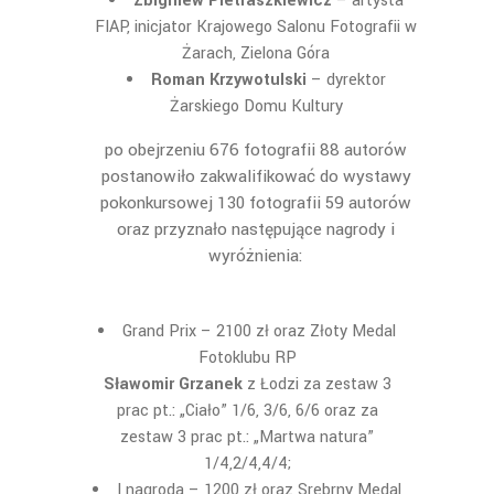
Zbigniew Pietraszkiewicz
– artysta
FIAP, inicjator Krajowego Salonu Fotografii w
Żarach, Zielona Góra
Roman Krzywotulski
– dyrektor
Żarskiego Domu Kultury
po obejrzeniu 676 fotografii 88 autorów
postanowiło zakwalifikować do wystawy
pokonkursowej 130 fotografii 59 autorów
oraz przyznało następujące nagrody i
wyróżnienia:
Grand Prix – 2100 zł oraz Złoty Medal
Fotoklubu RP
Sławomir Grzanek
z Łodzi za zestaw 3
pra
c pt.: „Ciało” 1/6, 3/6, 6/6 oraz za
zestaw 3 prac pt.: „Martwa natura”
1/4,2/4,4/4;
I nagroda – 1200 zł oraz Srebrny Medal