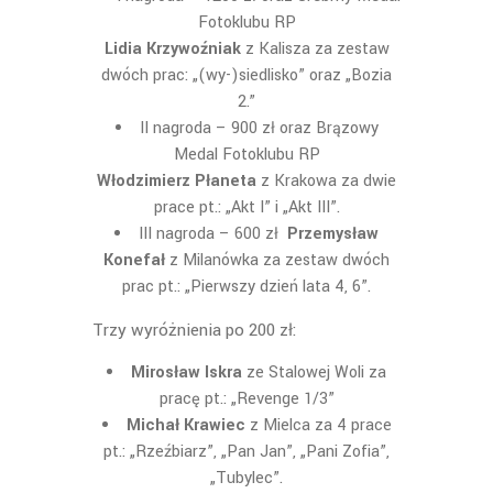
Fotoklubu RP
Lidia Krzywoźniak
z Kalisza za zestaw
dwóch prac: „(wy-)siedlisko” oraz „Bozia
2.”
II nagroda – 900 zł oraz Brązowy
Medal Fotoklubu RP
Włodzimierz Płaneta
z Krakowa za dwie
prace pt.: „Akt I” i „Akt III”.
III nagroda – 600 zł
Przemysław
Konefał
z Milanówka za zestaw d
wóch
prac pt.: „Pierwszy dzień lata 4, 6”.
Trzy wyróżnienia po 200 zł:
Mirosław Iskra
ze Stalowej Woli za
pracę pt.: „Revenge 1/3”
Michał Krawiec
z Mielca za 4 prace
pt.: „Rze
źbiarz”, „Pan Jan”, „Pani Zofia”,
„Tubylec”.