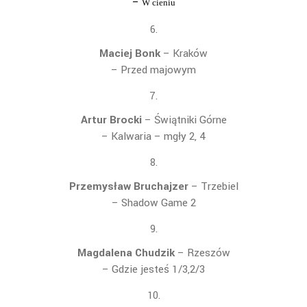
–
W cieniu
Maciej Bonk
– Kraków
– Przed majowym
Artur Brocki
– Świątniki Górne
– Kalwaria
– mgły 2, 4
Przemysław Bruchajzer
– Trzebiel
– Shadow Game 2
Magdalena Chudzik
– Rzeszów
–
Gdzie jeste
ś 1/3,2/3