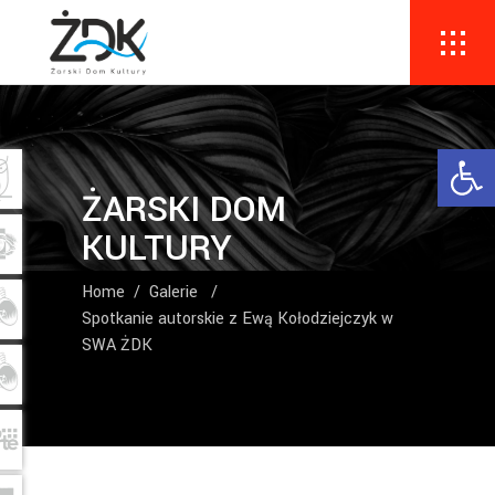
Ope
ŻARSKI DOM
KULTURY
Home
/
Galerie
/
Spotkanie autorskie z Ewą Kołodziejczyk w
SWA ŻDK