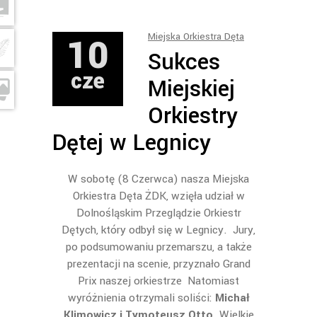
10
Miejska Orkiestra Dęta
Sukces
cze
Miejskiej
Orkiestry
Dętej w Legnicy
W sobotę (8 Czerwca) nasza Miejska
Orkiestra Dęta ŻDK, wzięła udział w
Dolnośląskim Przeglądzie Orkiestr
Dętych, który odbył się w Legnicy. Jury,
po podsumowaniu przemarszu, a także
prezentacji na scenie, przyznało Grand
Prix naszej orkiestrze Natomiast
wyróżnienia otrzymali soliści:
Michał
Klimowicz i Tymoteusz Otto
. Wielkie