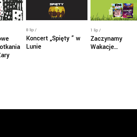
8
lip
1
lip
Koncert „Spięty ” w
owe
Zaczynamy
Lunie
otkania
Wakacje…
Żary