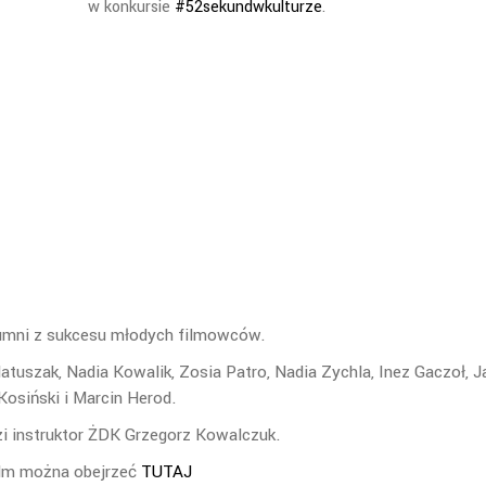
w konkursie
#52sekundwkulturze
.
mni z sukcesu młodych filmowców.
atuszak, Nadia Kowalik, Zosia Patro, Nadia Zychla, Inez Gaczoł, J
Kosiński i Marcin Herod.
i instruktor ŻDK Grzegorz Kowalczuk.
lm można obejrzeć
TUTAJ