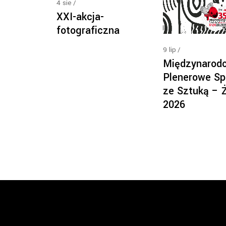
4
sie
XXI-akcja-
fotograficzna
9
lip
Międzynarod
Plenerowe Sp
ze Sztuką – 
2026