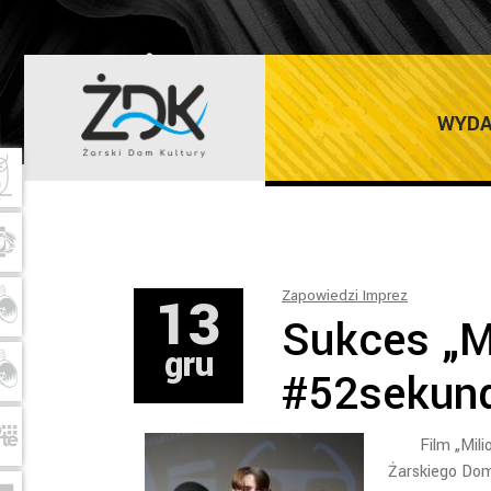
ŻARSKI DOM K
WYDA
13
Zapowiedzi Imprez
Sukces „M
gru
#52sekun
Film „Mil
Żarskiego Dom