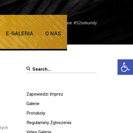
prez
/
Sukces „MIOT-u” w Konkursie #52sekundy
E-GALERIA
O NAS
Ope
Search
for:
Zapowiedzi Imprez
Galerie
Protokoły
Regulaminy Zgłoszenia
tych
Video Galerie