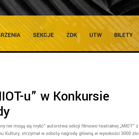
ULTURY
Home
/
Zapowiedzi Im
RZENIA
SEKCJE
ŻDK
UTW
BILETY
IOT-u” w Konkursie
dy
iony nie mogą się mylić” autorstwa sekcji filmowo-teatralnej „MIOT” z
u Kultury, otrzymał w sobotę nagrodę główną w wysokości 3000 zło