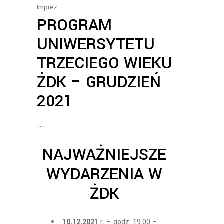
Imprez
PROGRAM
UNIWERSYTETU
TRZECIEGO WIEKU
ŻDK – GRUDZIEŃ
2021
NAJWAŻNIEJSZE
WYDARZENIA W
ŻDK
10.12.2021
r. – godz. 19.00 –