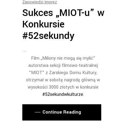
Zapowiedzi Imprez
Sukces „MIOT-u” w
Konkursie
#52sekundy
Film „Miliony nie mogą się mylić”
autorstwa sekcji filmowo-teatralnej
"MIOT" z Żarskiego Domu Kultury,
otrzymał w sobotę nagrodę główną w
wysokości 3000 złotych w konkursie
#52sekundwkulturze
.
Continue Reading