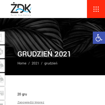
Ope
GRUDZIEŃ 2021
Home
/
2021
/
grudzień
20
gru
Zapowiedzi Imprez