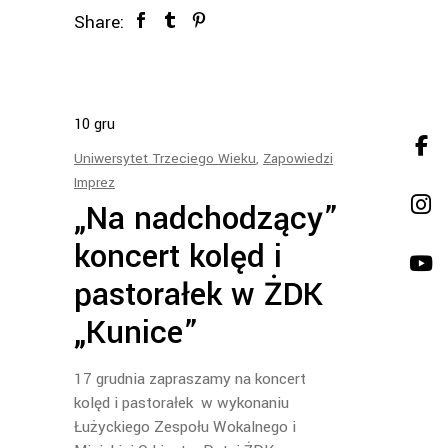
Share:
10
gru
Uniwersytet Trzeciego Wieku
,
Zapowiedzi
Imprez
„Na nadchodzący”
koncert kolęd i
pastorałek w ŻDK
„Kunice”
17 grudnia zapraszamy na koncert
kolęd i pastorałek w wykonaniu
Łużyckiego Zespołu Wokalnego i