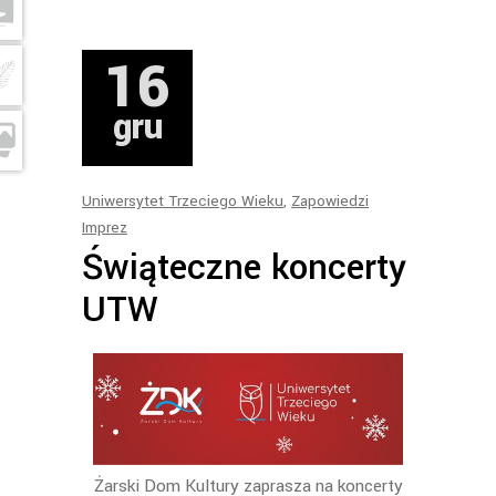
16
gru
Uniwersytet Trzeciego Wieku
,
Zapowiedzi
Imprez
Świąteczne koncerty
UTW
Żarski Dom Kultury zaprasza na koncerty