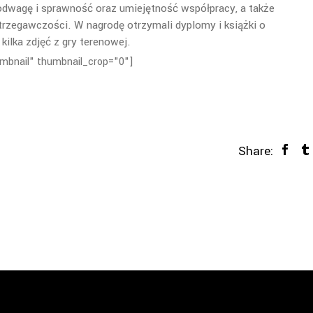
 odwagę i sprawność oraz umiejętność współpracy, a także
rzegawczości. W nagrodę otrzymali dyplomy i książki o
kilka zdjęć z gry terenowej.
humbnail" thumbnail_crop="0"]
Share: