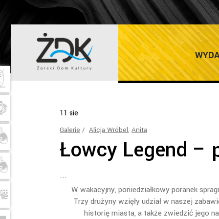
ANITA TAG
WYDA
11
sie
Galerie
Alicja Wróbel
,
Anita
Łowcy Legend – p
W wakacyjny, poniedziałkowy poranek spragn
Trzy drużyny wzięły udział w naszej zabawie
historię miasta, a także zwiedzić jego 