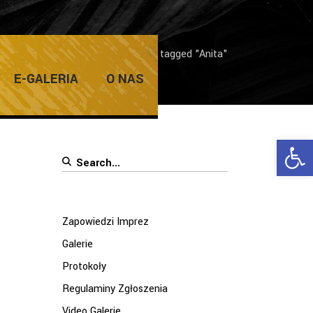
Home
/
Posts tagged "Anita"
E-GALERIA
O NAS
Ope
Search
for:
Zapowiedzi Imprez
Galerie
Protokoły
Regulaminy Zgłoszenia
Video Galerie