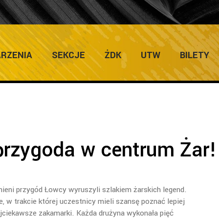
RZENIA
SEKCJE
ŻDK
UTW
BILETY
rzygoda w centrum Żar!
ieni przygód Łowcy wyruszyli szlakiem żarskich legend.
, w trakcie której uczestnicy mieli szansę poznać lepiej
najciekawsze zakamarki. Każda drużyna wykonała pięć