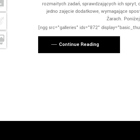
rozmaitych zadań, sprawdzających ich spryt,
jedno zajęcie dodatkowe, wymagające spost
Żarach. Poniżej 
[ngg src="galleries" ids="872" display="basic_t
Continue Reading