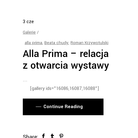
3
cze
Galerie
alla prima
,
Beata chudy
,
Roman Krzywotulski
Alla Prima – relacja
z otwarcia wystawy
[gallery ids="16086,16087,16088"]
Continue Reading
Share: