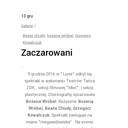
13
gru
Galerie
Beata chudy
,
bożena wróbel
,
Grzegorz
Kowalczuk
Zaczarowani
9 grudnia 2016 w "Lunie" odbył się
spektakl w wykonaniu Teatrów Tańca
ŻDK , sekcji filmowej "Miot", i sekcji
plastycznej. Choreografię opracowała
Bożena Wróbel
. Reżyseria:
Bożena
Wróbel, Beata Chudy, Grzegorz
Kowalczuk
. Spektakl zasługuje na
miano "megawidowiska" . Na scenie