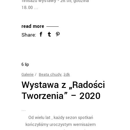
finisażu wystawy - 26.05, godzina
18.00
read more
Share:
6
lip
Galerie
Beata chudy
,
żdk
Wystawa z „Radości
Tworzenia” – 2020
Od wielu lat , każdy sezon spotkań
kończyliśmy uroczystym wernisażem