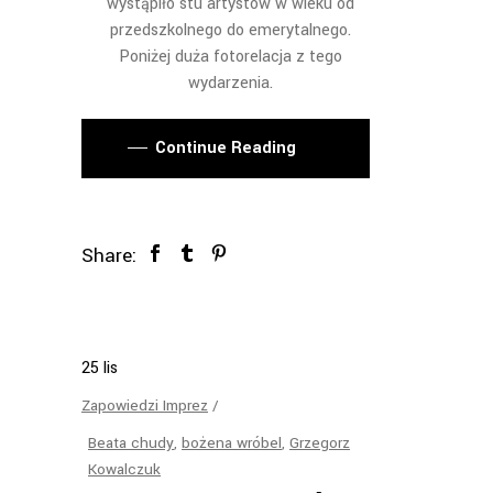
wystąpiło stu artystów w wieku od
przedszkolnego do emerytalnego.
Poniżej duża fotorelacja z tego
wydarzenia.
Continue Reading
Share:
25
lis
Zapowiedzi Imprez
Beata chudy
,
bożena wróbel
,
Grzegorz
Kowalczuk