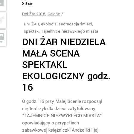
30
sie
Dni Żar 2015
,
Galerie
DNI ŻAR
,
ekologia
,
segregacja śmieci
,
spektakl
,
Tajemnice niezwykłego miasta
DNI ŻAR NIEDZIELA
MAŁA SCENA
SPEKTAKL
EKOLOGICZNY godz.
16
O godz. 16 przy Małej Scenie rozpoczął
się teatrzyk dla dzieci zatytułowany
"TAJEMNICE NIEZWYKŁEGO MIASTA"
opowiadający o perypetiach
zabawkowej księżniczki Andżeliki i jej