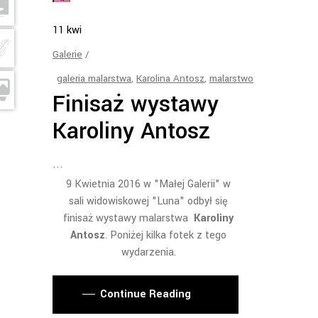
11
kwi
Galerie
galeria malarstwa
,
Karolina Antosz
,
malarstwo
Finisaż wystawy
Karoliny Antosz
9 Kwietnia 2016 w "Małej Galerii" w
sali widowiskowej "Luna" odbył się
finisaż wystawy malarstwa
Karoliny
Antosz
. Poniżej kilka fotek z tego
wydarzenia.
Continue Reading