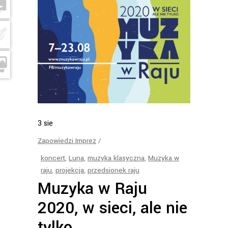
3
sie
Zapowiedzi Imprez
koncert
,
Luna
,
muzyka klasyczna
,
Muzyka w
raju
,
projekcja
,
przedsionek raju
Muzyka w Raju
2020, w sieci, ale nie
tylko…