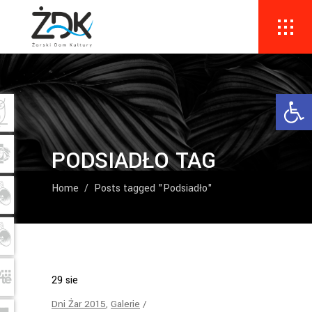
Ope
PODSIADŁO TAG
Home
/
Posts tagged "Podsiadło"
29
sie
Dni Żar 2015
,
Galerie