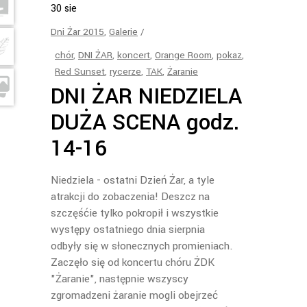
30
sie
Dni Żar 2015
,
Galerie
chór
,
DNI ŻAR
,
koncert
,
Orange Room
,
pokaz
,
Red Sunset
,
rycerze
,
TAK
,
Żaranie
DNI ŻAR NIEDZIELA
DUŻA SCENA godz.
14-16
Niedziela - ostatni Dzień Żar, a tyle
atrakcji do zobaczenia! Deszcz na
szczęśćie tylko pokropił i wszystkie
występy ostatniego dnia sierpnia
odbyły się w słonecznych promieniach.
Zaczęło się od koncertu chóru ŻDK
"Żaranie", następnie wszyscy
zgromadzeni żaranie mogli obejrzeć