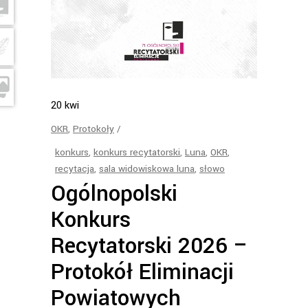
20
kwi
OKR
,
Protokoły
konkurs
,
konkurs recytatorski
,
Luna
,
OKR
,
recytacja
,
sala widowiskowa luna
,
słowo
Ogólnopolski
Konkurs
Recytatorski 2026 –
Protokół Eliminacji
Powiatowych