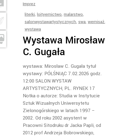
Imprez
literki
,
loityernictwo
,
malarstwo
,
salonwystawartystycznych
,
swa
,
wernisaż
,
wystawa
Wystawa Mirosław
C. Gugała
wystawa: Mirosław C. Gugała tytuł
wystawy: PÓŁŚNIĄC 7.02.2026 godz.
12:00 SALON WYSTAW
ARTYSTYCZNYCH, PL. RYNEK 17
Notka o autorze: Studia w Instytucie
Sztuk Wizualnych Uniwersytetu
Zielonogórskiego w latach 1997 –
2002. Od roku 2002 asystent w
Pracowni Sitodruku dr Jacka Papli, od
2012 prof Andrzeja Bobrowskiego,