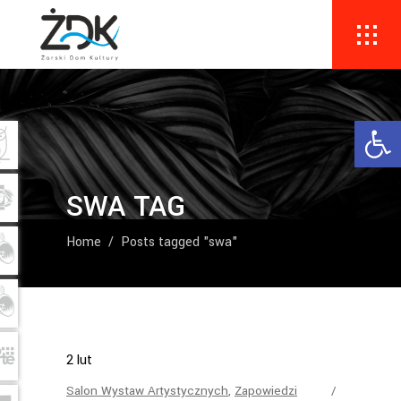
Ope
SWA TAG
Home
/
Posts tagged "swa"
2
lut
Salon Wystaw Artystycznych
,
Zapowiedzi