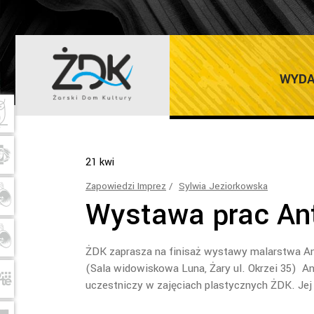
SYLWIA JEZIO
WYDA
21
kwi
Zapowiedzi Imprez
Sylwia Jeziorkowska
Wystawa prac Ant
ŻDK zaprasza na finisaż wystawy malarstwa Ant
(Sala widowiskowa Luna, Żary ul. Okrzei 35) A
uczestniczy w zajęciach plastycznych ŻDK. Jej