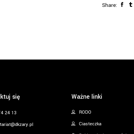
Share:
ktuj się
Ważne linki
RODO
74 24 13
Ciasteczka
tariat@dkzary.pl