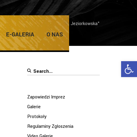
Home
/
Posts tagged "Sylwia Jeziorkowska"
E-GALERIA
O NAS
Ope
Search
for:
Zapowiedzi Imprez
Galerie
Protokoły
Regulaminy Zgłoszenia
Video Galerie