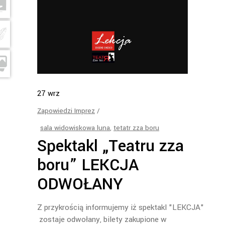
27
wrz
Zapowiedzi Imprez
sala widowiskowa luna
,
tetatr zza boru
Spektakl „Teatru zza
boru” LEKCJA
ODWOŁANY
Z przykrością informujemy iż spektakl "LEKCJA"
zostaje odwołany, bilety zakupione w