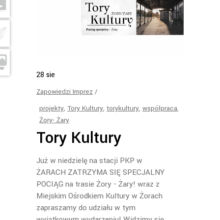
28
sie
Zapowiedzi Imprez
projekty
,
Tory Kultury
,
torykultury
,
współpraca
,
Żory- Żary
Tory Kultury
Już w niedzielę na stacji PKP w
ŻARACH ZATRZYMA SIĘ SPECJALNY
POCIĄG na trasie Żory - Żary! wraz z
Miejskim Ośrodkiem Kultury w Żorach
zapraszamy do udziału w tym
wyjątkowym wydarzeniu! Widzimy się