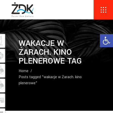
Ope
WAKACJE W
ŻARACH. KINO
PLENEROWE TAG
Home
/
Posts tagged "wakacje w Żarach. kino
plenerowe"