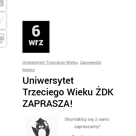
6
wrz
Uniwersytet Trzeciego Wieku
,
Zapowiedzi
Imprez
Uniwersytet
Trzeciego Wieku ŻDK
ZAPRASZA!
Skontaktuj się z nami,
zapraszamy!