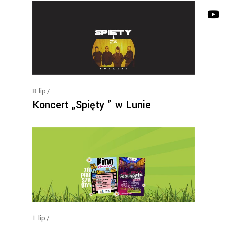
8
lip
Koncert „Spięty ” w Lunie
1
lip