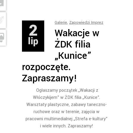
2
Galerie
,
Zapowiedzi Imprez
Wakacje w
lip
ŻDK filia
„Kunice”
rozpoczęte.
Zapraszamy!
Ogłaszamy początek „Wakacji z
Włóczykijem” w ŻDK filia „Kunice”.
Warsztaty plastyczne, zabawy taneczno-
ruchowe oraz w terenie, zajęcia w
pracowni multimedialnej „Strefa e-kultury”
i wiele innych. Zapraszamy!