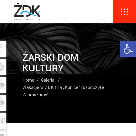
Ope
ŻARSKI DOM
KULTURY
Home
/
Galerie
/
Wakacje w ŻDK filia „Kunice” rozpoczęte.
Zapraszamy!