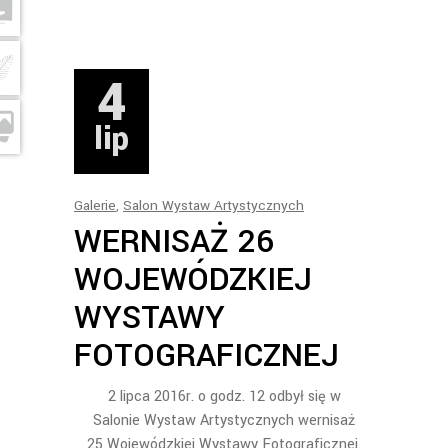
4
lip
Galerie
,
Salon Wystaw Artystycznych
WERNISAŻ 26
WOJEWÓDZKIEJ
WYSTAWY
FOTOGRAFICZNEJ
2 lipca 2016r. o godz. 12 odbył się w
Salonie Wystaw Artystycznych wernisaż
25 Wojewódzkiej Wystawy Fotograficznej.