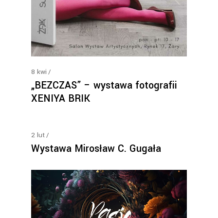
8
kwi
„BEZCZAS” – wystawa fotografii
XENIYA BRIK
2
lut
Wystawa Mirosław C. Gugała