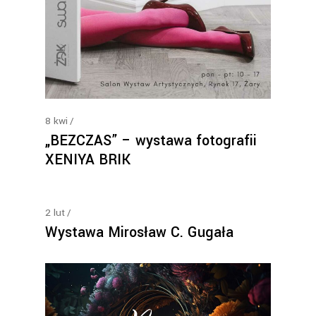
8
kwi
„BEZCZAS” – wystawa fotografii
XENIYA BRIK
2
lut
Wystawa Mirosław C. Gugała