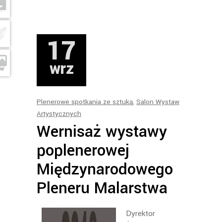
17
wrz
Plenerowe spotkania ze sztuką
,
Salon Wystaw
Artystycznych
Wernisaż wystawy
poplenerowej
Międzynarodowego
Pleneru Malarstwa
Dyrektor