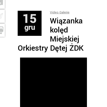
15
Video Galerie
Wiązanka
gru
kolęd
Miejskiej
Orkiestry Dętej ŻDK