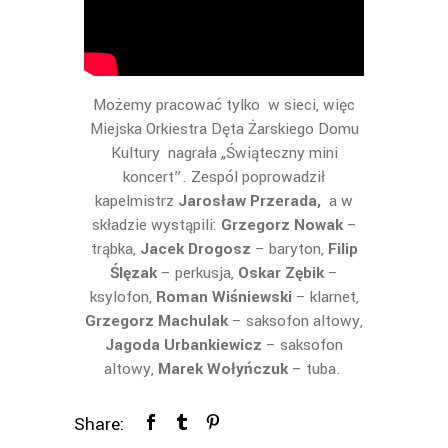
Możemy pracować tylko w sieci, więc
Miejska Orkiestra Dęta Żarskiego Domu
Kultury nagrała „Świąteczny mini
koncert”. Zespól poprowadził
kapelmistrz
Jarosław Przerada,
a w
składzie wystąpili:
Grzegorz Nowak
–
trąbka,
Jacek Drogosz
– baryton,
Filip
Ślęzak
– perkusja,
Oskar Zębik
–
ksylofon,
Roman Wiśniewski
– klarnet,
Grzegorz Machulak
– saksofon altowy,
Jagoda Urbankiewicz
– saksofon
altowy,
Marek Wołyńczuk
– tuba.
Share: