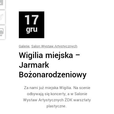
17
gru
Galerie
,
Salon Wystaw Artystycznych
Wigilia miejska –
Jarmark
Bożonarodzeniowy
Za nami już miejska Wigilia. Na scenie
odbywają się koncerty, a w Salonie
Wystaw Artystycznych ŻDK warsztaty
plastyczne.