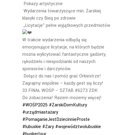
Pokazy artystyczne
Wydarzenia towarzyszące min. Żarskiej
klasyki czy Bieg po zdrowie
„Licytacje” pełne wyjątkowych przedmiotów
W trakcie wydarzenia odbędą się
emocjonujące licytacje, na których będzie
można wylicytować fantastyczne gadżety,
rękodzieło i niespodzianki od naszych
sponsorów i darczyńców.
Dołącz do nas i pomóż grać Orkiestrze!
Zagrajmy wspólnie – każdy gest się liczy!
33 FINAŁ WOŚP – SZTAB #6273 ŻDK
Do zobaczenia! Razem możemy więcej!
#WOŚP2025
#ŻarskiDomKultury
#urządmiastażary
#PomaganieJestDziecinnieProste
#lubuskie
#Żary
#województwolubuskie
#buskertour