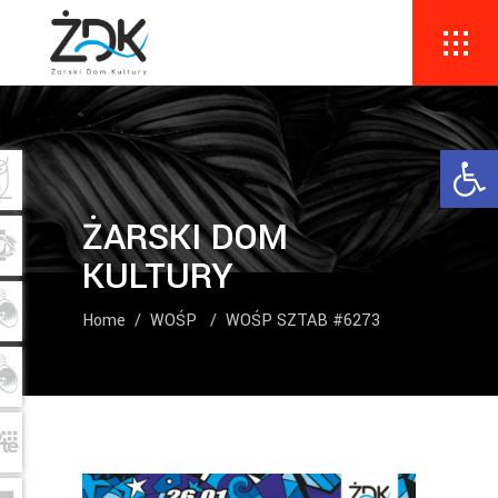
Ope
ŻARSKI DOM
KULTURY
Home
/
WOŚP
/
WOŚP SZTAB #6273