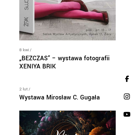
8
kwi
„BEZCZAS” – wystawa fotografii
XENIYA BRIK
2
lut
Wystawa Mirosław C. Gugała