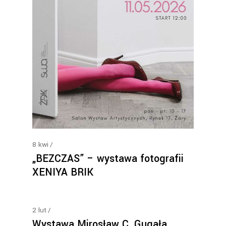
8
kwi
„BEZCZAS” – wystawa fotografii
XENIYA BRIK
2
lut
Wystawa Mirosław C. Gugała