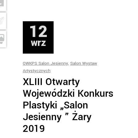
12
wrz
OWKPS Salon Jesienny
,
Salon Wystaw
Artystycznych
XLIII Otwarty
Wojewódzki Konkurs
Plastyki „Salon
Jesienny ” Żary
2019