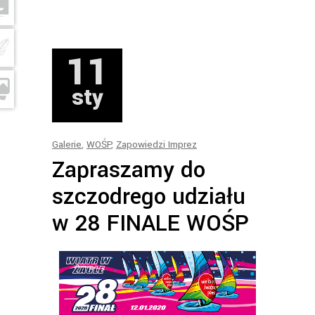
11
sty
Galerie
,
WOŚP
,
Zapowiedzi Imprez
Zapraszamy do
szczodrego udziału
w 28 FINALE WOŚP