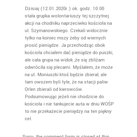
Dzisiaj (12.01.2020r.) ok. godz. 10.00
stała grupka wolontariuszy tej szczytnej
akcji na chodniku naprzeciwko kościoła na
ul. Szymanowskiego. Czekali widocznie
tylko na koniec mszy żeby od wiernych
prosić pieniądze. Ja przechodząc obok
kościoła chciałem dać pieniądze do puszki,
ale cała grupa na widok ,że się zbliżam
odwróciła się plecami. Myślałem, że może
na ul. Moniuszki ktoś będzie zbierał, ale
tam owszem byli tyle, że na stacji paliw
Orlen zbierali od kierowców.
Podsumowując jeżeli nie chodzicie do
kościoła i nie tankujecie auta w dniu WOŚP
to nie przekażecie pieniędzy na ten piękny
cel.
Sorry, the comment form is closed at this